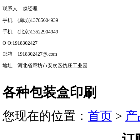
联系人：赵经理
手机：(廊坊)13785604939
手机：(北京)13522904949
Q Q:1918302427
邮箱：1918302427@.com
地址：河北省廊坊市安次区仇庄工业园
技
各种包装盒印刷
术
支
持：
北
您现在的位置：
首页
>
产
京
有
机
肥
订