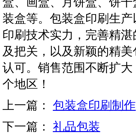
盒、画盒、月饼盒、饼干
备
广
装盒等。包装盒印刷生产
东
有
机
印刷技术实力，完善精湛
肥
设
及把关，以及新颖的精美
备
深
圳
认可。销售范围不断扩大
有
机
个地区！
肥
设
备
广
上一篇：
包装盒印刷制作
州
有
机
下一篇：
礼品包装
肥
设