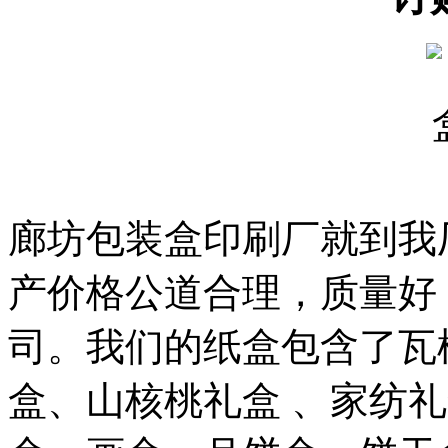
设
备
上
海
有
机
肥
设
备
天
津
廊坊包装盒印刷厂就到我
有
机
肥
产价格公道合理，质量好
设
备
司。我们的纸盒包含了瓦
重
庆
有
盒、山核桃礼盒 、家纺
机
肥
设