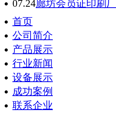
07.24
廊坊会员证印刷
备
珠
海
有
首页
机
肥
公司简介
设
备
惠
产品展示
州
有
行业新闻
机
肥
设
设备展示
备
江
门
成功案例
有
机
联系企业
肥
设
备