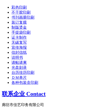
彩色印刷
不干胶印刷
书刊画册印刷
装订复膜
制版烫金
手提袋印刷
证卡制作
无碳复写
宣传海报
信封信纸
说明书
请帖请柬
光盘刻录
台历挂历印刷
ＤＭ单片
各种包装盒印刷
联系企业 Contact
廊坊市佳艺印务有限公司