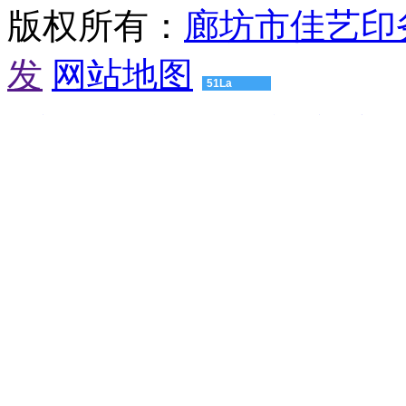
版权所有：
廊坊市佳艺印
汕
头
有
发
网站地图
机
51La
肥
设
渝建实业
压球机设备
粮食烘干机
颚式破碎机
球磨机厂家
备
友
湛
情
江
链
有
接：
机
高
肥
仿
设
浪
备
琴
肇
男
庆
士
有
手
机
表
肥
爱
设
奇
备
艺