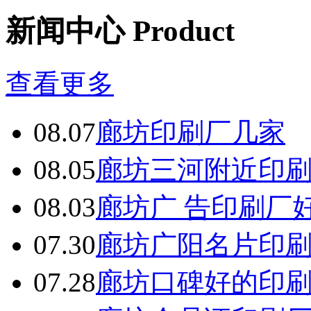
备
新闻中心 Product
东
莞
有
机
查看更多
肥
设
备
08.07
廊坊印刷厂几家
佛
山
有
08.05
廊坊三河附近印
机
肥
设
08.03
廊坊广 告印刷厂
备
中
07.30
廊坊广阳名片印
山
有
机
07.28
廊坊口碑好的印
肥
设