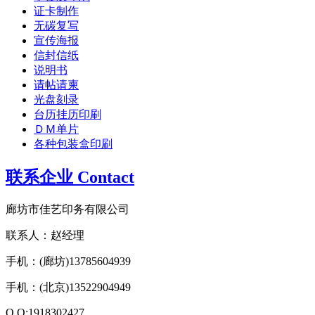
证卡制作
无碳复写
宣传海报
信封信纸
说明书
请帖请柬
光盘刻录
台历挂历印刷
ＤＭ单片
各种包装盒印刷
联系企业 Contact
廊坊市佳艺印务有限公司
联系人：赵经理
手机：(廊坊)13785604939
手机：(北京)13522904949
Q Q:1918302427