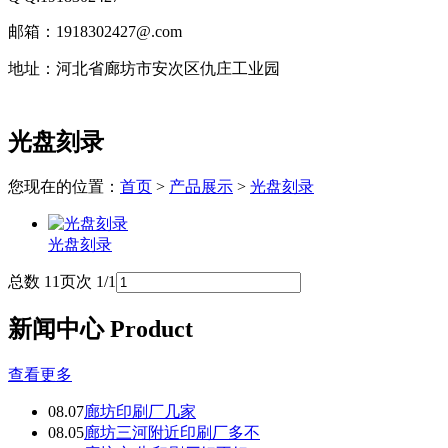
邮箱：1918302427@.com
地址：河北省廊坊市安次区仇庄工业园
技
光盘刻录
术
支
持：
您现在的位置：
首页
>
产品展示
>
光盘刻录
北
京
光盘刻录
有
机
总数 1
1
页次 1/1
肥
设
新闻中心 Product
备
上
海
查看更多
有
08.07
廊坊印刷厂几家
机
08.05
廊坊三河附近印刷厂多不
肥