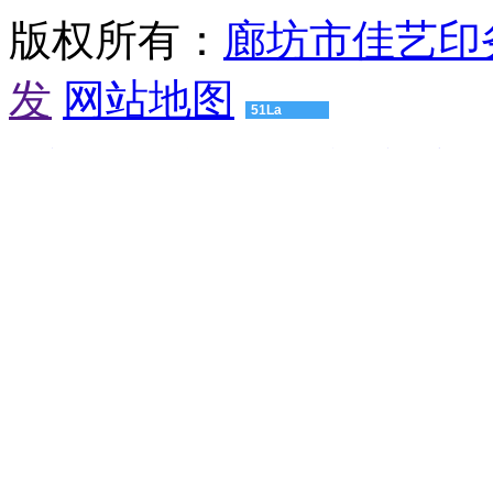
汕
版权所有：
廊坊市佳艺印
头
有
发
网站地图
机
肥
51La
设
备
渝建实业
压球机设备
粮食烘干机
颚式破碎机
球磨机厂家
友
湛
情
江
链
有
接：
机
高
肥
仿
设
浪
备
琴
肇
男
庆
士
有
手
机
表
肥
爱
设
奇
备