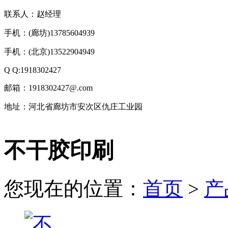
联系人：赵经理
手机：(廊坊)13785604939
手机：(北京)13522904949
Q Q:1918302427
邮箱：1918302427@.com
地址：河北省廊坊市安次区仇庄工业园
技
不干胶印刷
术
支
持：
北
您现在的位置：
首页
>
产
京
有
机
肥