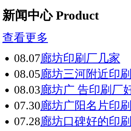
备
东
新闻中心 Product
莞
有
机
肥
查看更多
设
备
佛
08.07
廊坊印刷厂几家
山
有
08.05
廊坊三河附近印
机
肥
设
08.03
廊坊广 告印刷厂
备
中
山
07.30
廊坊广阳名片印
有
机
07.28
廊坊口碑好的印
肥
设