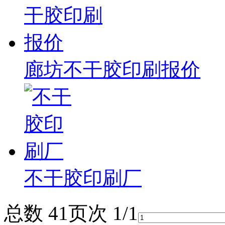
备
广
东
有
机
肥
廊坊不干胶印刷报价
设
备
深
圳
有
机
肥
设
备
广
不干胶印刷厂
州
有
机
总数 4
1
页次 1/1
肥
设