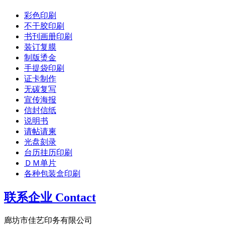
彩色印刷
不干胶印刷
书刊画册印刷
装订复膜
制版烫金
手提袋印刷
证卡制作
无碳复写
宣传海报
信封信纸
说明书
请帖请柬
光盘刻录
台历挂历印刷
ＤＭ单片
各种包装盒印刷
联系企业 Contact
廊坊市佳艺印务有限公司