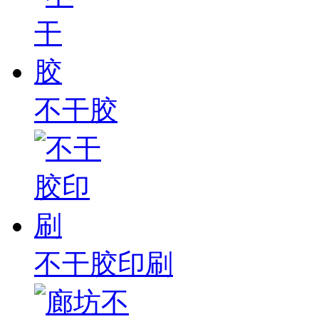
设
备
上
海
有
机
肥
不干胶
设
备
天
津
有
机
肥
设
备
重
不干胶印刷
庆
有
机
肥
设