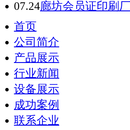
备
07.24
廊坊会员证印刷
珠
海
有
首页
机
肥
设
公司简介
备
惠
产品展示
州
有
机
行业新闻
肥
设
设备展示
备
江
门
成功案例
有
机
联系企业
肥
设
备