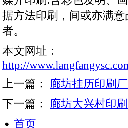
备
东
据方法印刷，间或亦满意
莞
有
机
者。
肥
设
备
本文网址：
佛
山
http://www.langfangysc.co
有
机
肥
上一篇：
廊坊挂历印刷厂
设
备
中
山
下一篇：
廊坊大兴村印刷
有
机
肥
首页
设