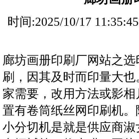
设
备
上
时间:2025/10/17 11
海
有
机
肥
设
备
廊坊画册印刷厂网站之选
天
津
有
刷，因其及时而印量大也
机
肥
家需要，改用方法或影相
设
备
重
置有卷筒纸丝网印刷机。
庆
有
小分切机是就是供应商淑
机
肥
设