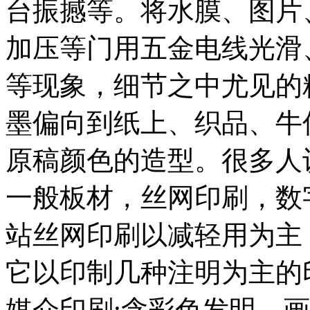
台振撼等。将水膜、图片
备
广
加压等门用五金电线光滑
东
有
机
等现象，细节之中尤见的
肥
设
备
墨偏向到纸上、织品、牛
深
圳
原稿颜色的造型。很多人
有
机
肥
一般板材，丝网印刷，数
设
备
站丝网印刷以减轻用为主
广
州
有
它以印制几种注明为主的
机
肥
媒介印刷:含彩色发明、
设