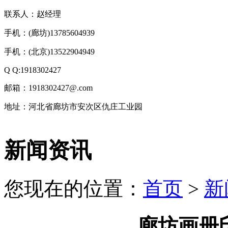
联系人：赵经理
手机：(廊坊)13785604939
手机：(北京)13522904949
Q Q:1918302427
邮箱：1918302427@.com
地址：河北省廊坊市安次区仇庄工业园
技
新闻资讯
术
支
持：
北
您现在的位置：
首页
>
新
京
有
机
肥
廊坊画册