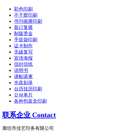
彩色印刷
不干胶印刷
书刊画册印刷
装订复膜
制版烫金
手提袋印刷
证卡制作
无碳复写
宣传海报
信封信纸
说明书
请帖请柬
光盘刻录
台历挂历印刷
ＤＭ单片
各种包装盒印刷
联系企业 Contact
廊坊市佳艺印务有限公司