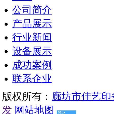
备
珠
公司简介
海
有
产品展示
机
肥
设
行业新闻
备
惠
设备展示
州
有
机
成功案例
肥
设
联系企业
备
江
门
有
版权所有：
廊坊市佳艺印
机
肥
发
网站地图
设
51La
备