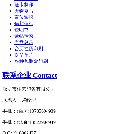
证卡制作
无碳复写
宣传海报
信封信纸
说明书
请帖请柬
光盘刻录
台历挂历印刷
ＤＭ单片
各种包装盒印刷
联系企业 Contact
廊坊市佳艺印务有限公司
联系人：赵经理
手机：(廊坊)13785604939
手机：(北京)13522904949
Q Q:1918302427