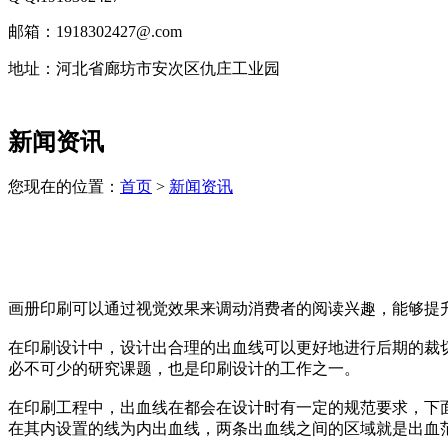
邮箱：1918302427@.com
地址：河北省廊坊市安次区仇庄工业园
技
新闻资讯
术
支
持：
您现在的位置：
首页
>
新闻资讯
北
京
有
机
肥
画册印刷可以通过视觉效果来调动消费者的阅读兴趣，能够提
设
备
在印刷设计中，设计出合理的出血线可以更好地进行后期的裁
上
必不可少的研究课题，也是印刷设计的工作之一。
海
有
在印刷工程中，出血线在都会在设计时有一定的规范要求，下
机
在其内设置的线为内出血线，两条出血线之间的区域就是出血
肥