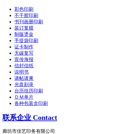
彩色印刷
不干胶印刷
书刊画册印刷
装订复膜
制版烫金
手提袋印刷
证卡制作
无碳复写
宣传海报
信封信纸
说明书
请帖请柬
光盘刻录
台历挂历印刷
ＤＭ单片
各种包装盒印刷
联系企业 Contact
廊坊市佳艺印务有限公司