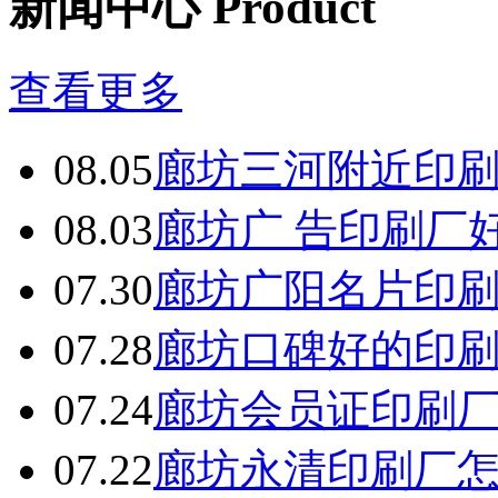
新闻中心 Product
备
广
东
查看更多
有
机
肥
08.05
廊坊三河附近印
设
备
深
08.03
廊坊广 告印刷厂
圳
有
07.30
廊坊广阳名片印
机
肥
设
07.28
廊坊口碑好的印
备
广
州
07.24
廊坊会员证印刷
有
机
07.22
廊坊永清印刷厂
肥
设