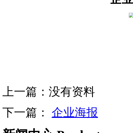
设
备
上
海
有
机
肥
设
备
天
津
有
机
肥
上一篇：
没有资料
设
备
重
庆
下一篇：
企业海报
有
机
肥
设