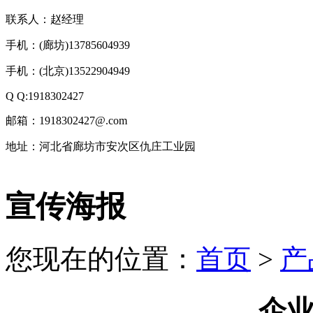
联系人：赵经理
手机：(廊坊)13785604939
手机：(北京)13522904949
Q Q:1918302427
邮箱：1918302427@.com
地址：河北省廊坊市安次区仇庄工业园
技
宣传海报
术
支
持：
北
您现在的位置：
首页
>
产
京
有
机
肥
企