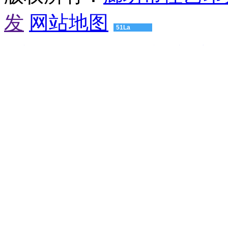
备
珠
发
网站地图
海
51La
有
机
渝建实业
压球机设备
粮食烘干机
颚式破碎机
球磨机厂家
肥
友
设
情
备
链
惠
接：
州
高
有
仿
机
浪
肥
琴
设
男
备
士
江
手
门
表
有
爱
机
奇
肥
艺
设
高
备