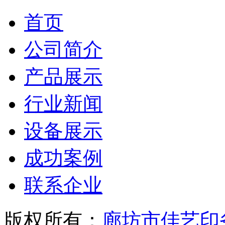
备
东
首页
莞
有
公司简介
机
肥
设
产品展示
备
佛
行业新闻
山
有
机
设备展示
肥
设
成功案例
备
中
山
联系企业
有
机
肥
版权所有：
廊坊市佳艺印
设